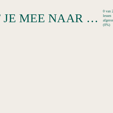
0 van 
CURSUS 1: JE TEAMLID NEEMT JE MEE NAAR HUIS!
lessen
afgero
(0%)