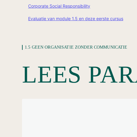
Een eerste (kleine) oefening!
Bekijk Kelly McGonigals Ted Talk
Corporate Social Responsibility
Evaluatie van module 1.2
Evaluatie van module 1.3
Een andere kijk op stress in leiderschap en welbevind
Evaluatie van module 1.5 en deze eerste cursus
Jouw overtuiging over stress?
Evaluatie van module 1.4
1.5 GEEN ORGANISATIE ZONDER COMMUNICATIE
LEES PAR