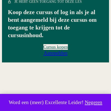
JE HEBT GEEN TOEGANG TOT DEZE LES
Evaluatie van module 1.2
1.3 EMOTIES IN EEN
Koop deze cursus of log in als je al
ZAKELIJKE OMGEVING
bent aangemeld bij deze cursus om
7 lessen
toegang te krijgen tot de
1.4 STRESS
cursusinhoud.
8 lessen
1.5 GEEN ORGANISATIE
Cursus kopen
ZONDER COMMUNICATIE
Aanmelden
5 lessen
Vorige
Volgende
Word een (meer) Excellente Leider!
Negeren