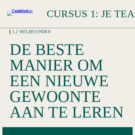
1.2 WELBEVINDEN
1.2 WELBEVINDEN
DE BESTE
De beste manier om een nieuwe gewoonte aan te leren
MANIER OM
Inleiding van module 1.2
EEN NIEUWE
De drie behoeften
GEWOONTE
Lees paragraaf 1.2
Leiderschap dat menselijke bloei ondersteunt
AAN TE LEREN
Richard Ryan vertelt over geluk
Hoe is het gesteld met jouw welbevinden?