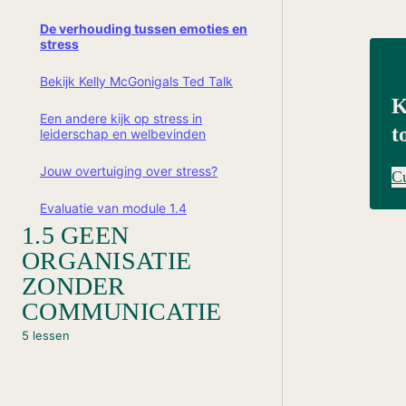
Wat zijn Emoties
De verhouding tussen emoties en
Hoe is het gesteld met jouw
Het lege vat paradigma
stress
welbevinden?
Een eerste (kleine) oefening!
Bekijk Kelly McGonigals Ted Talk
Evaluatie van module 1.2
K
Evaluatie van module 1.3
Een andere kijk op stress in
t
leiderschap en welbevinden
Jouw overtuiging over stress?
C
Evaluatie van module 1.4
1.5 GEEN
ORGANISATIE
V
ZONDER
COMMUNICATIE
5 lessen
Inleiding van module 1.5
Lees paragraaf 1.5