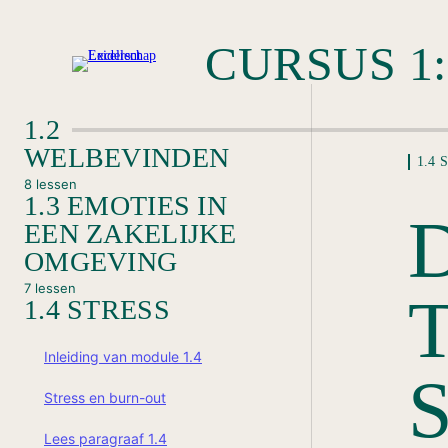
1.2
WELBEVINDEN
1.4 
8 lessen
1.3 EMOTIES IN
De beste manier om een nieuwe
gewoonte aan te leren
EEN ZAKELIJKE
OMGEVING
Inleiding van module 1.2
7 lessen
1.4 STRESS
De drie behoeften
Inleiding van module 1.3
Lees paragraaf 1.2
Lees paragraaf 1.3
Inleiding van module 1.4
Leiderschap dat menselijke bloei
Bekijk een TedTalk van Alan
Stress en burn-out
ondersteunt
Watkins
Lees paragraaf 1.4
Richard Ryan vertelt over geluk