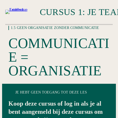
1.5 GEEN ORGANISATIE ZONDER COMMUNICATIE
1.2 WELBEVINDEN
COMMUNICATI
8 lessen
1.3 EMOTIES IN EEN
E =
ZAKELIJKE OMGEVING
7 lessen
1.4 STRESS
ORGANISATIE
8 lessen
1.5 GEEN ORGANISATIE
ZONDER COMMUNICATIE
JE HEBT GEEN TOEGANG TOT DEZE LES
Inleiding van module 1.5
Koop deze cursus of log in als je al
Lees paragraaf 1.5
bent aangemeld bij deze cursus om