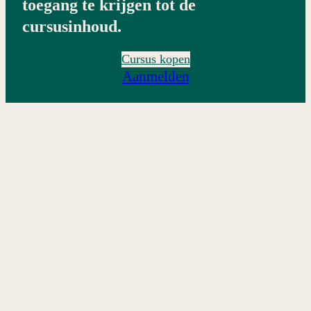
toegang te krijgen tot de
Communicatie = organisatie
cursusinhoud.
Corporate Social Responsibility
Cursus kopen
Evaluatie van module 1.5 en deze eerste cursus
Aanmelden
Vorige
Volgende