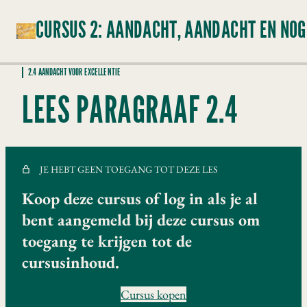
2.4 AANDACHT VOOR EXCELLENTIE
2. INTRODUCTIE
LEES PARAGRAAF 2.4
1 les
2.1 WAAROM BESTA JE?
8 lessen
2.2 AANDACHT VOOR MENSEN
JE HEBT GEEN TOEGANG TOT DEZE LES
8 lessen
2.3 AANDACHT VOOR PRESTATIE
Koop deze cursus of log in als je al
6 lessen
bent aangemeld bij deze cursus om
2.4 AANDACHT VOOR EXCELLENTIE
toegang te krijgen tot de
Introductie van module 2.4
cursusinhoud.
Excellent leiderschap betreft groei!
Cursus kopen