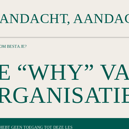
OM BESTA JE?
E “WHY” VA
RGANISATI
 HEBT GEEN TOEGANG TOT DEZE LES