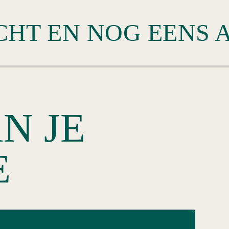
N JE
E