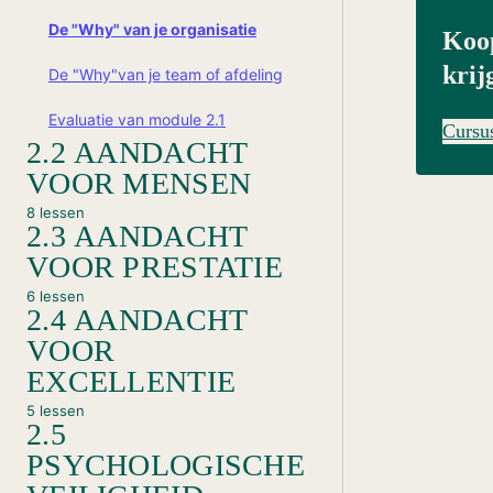
De "Why" van je organisatie
Koop
krij
De "Why"van je team of afdeling
Evaluatie van module 2.1
Cursu
2.2 AANDACHT
VOOR MENSEN
8 lessen
2.3 AANDACHT
Vorige
VOOR PRESTATIE
6 lessen
2.4 AANDACHT
VOOR
EXCELLENTIE
5 lessen
2.5
PSYCHOLOGISCHE