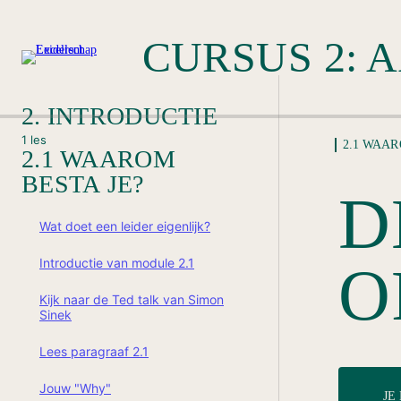
2. INTRODUCTIE
1 les
2.1 WAAR
2.1 WAAROM
BESTA JE?
D
Wat doet een leider eigenlijk?
Introductie van module 2.1
O
Kijk naar de Ted talk van Simon
Sinek
Lees paragraaf 2.1
Jouw "Why"
JE