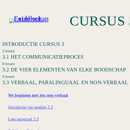
INTRODUCTIE CURSUS 3
2 lessen
3.1 HET COMMUNICATIEPROCES
Introductie tot de derde cursus
6 lessen
3.2 DE VIER ELEMENTEN VAN ELKE BOODSCHAP
Kijk naar wat Simon Sinek erover vertelt
Introductie van module 3.1
6 lessen
3.3 VERBAAL, PARALINGUAAL EN NON-VERBAAL
Lees paragraaf 3.1
Introductie van module 3.2
Ruis
Lees paragraaf 3.2
We beginnen met iets non-verbaal
Ruis, deel 2
De vier elementen van een boodschap
Introductie van module 3.3
Oefening: multitasken
Wat is nu de boodschap
Lees paragraaf 3.3
Evaluatie van module 3.1