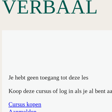
VERBAAL
Ter afsluiting …
Evaluatie van module 3.5 en deze derde cursus
Je hebt geen toegang tot deze les
Koop deze cursus of log in als je al bent 
Cursus kopen
Aanmelden