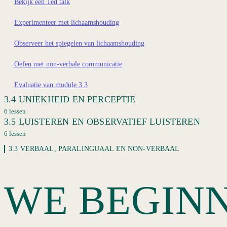
Nog een kleine oefening
Bekijk een Ted talk
Evaluatie van module 3.2
Experimenteer met lichaamshouding
Observeer het spiegelen van lichaamshouding
Oefen met non-verbale communicatie
Evaluatie van module 3.3
3.4 UNIEKHEID EN PERCEPTIE
6 lessen
3.5 LUISTEREN EN OBSERVATIEF LUISTEREN
Introductie van module 3.4
6 lessen
Lees paragraaf 3.4
Ben je nu aan het luisteren?
3.3 VERBAAL, PARALINGUAAL EN NON-VERBAAL
Daden zeggen meer dan woorden
Introductie van module 3.5
WE BEGINN
Jouw persoonlijke waarden
Lees paragraaf 3.5
Jouw referentiekader
Wat is het Observatief luisteren?
Evaluatie van module 3.4