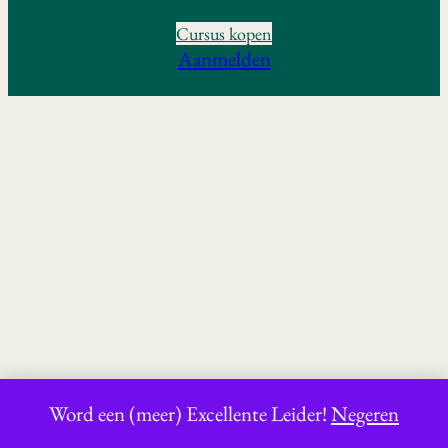
Cursus kopen
Evaluatie van module 4.3
Aanmelden
4.4 VRAGEN EN INFORMATIE
6 lessen
Vorige
Volgende
Word een (meer) Excellente Leider!
Negeren