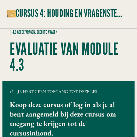
CURSUS 4: HOUDING EN VRAGENSTELLEN
4.3 GOEDE VRAGEN, SLECHTE VRAGEN
INTRODUCTIE CURSUS 4
EVALUATIE VAN MODULE
3 lessen
4.1 HOUDING
4.3
6 lessen
4.2 VRAGEN
8 lessen, 1 quiz
4.3 GOEDE VRAGEN, SLECHTE VRAGEN
JE HEBT GEEN TOEGANG TOT DEZE LES
Zijn er dan slechte vragen?
Koop deze cursus of log in als je al
Lees over goede en slechte vragen
bent aangemeld bij deze cursus om
toegang te krijgen tot de
Snelle quiz
cursusinhoud.
Oefen met Jamil