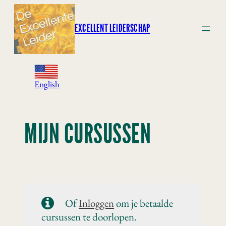
Ga
naar
EXCELLENT LEIDERSCHAP
de
inhoud
English
MIJN CURSUSSEN
Of
Inloggen
om je betaalde
cursussen te doorlopen.